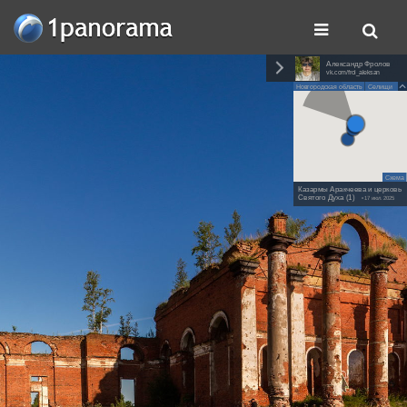
Александр Фролов
vk.com/frol_aleksan
Новгородская область
Селищи
Схема
Казармы Аракчеева и церковь
Святого Духа (1)
• 17 июл. 2025