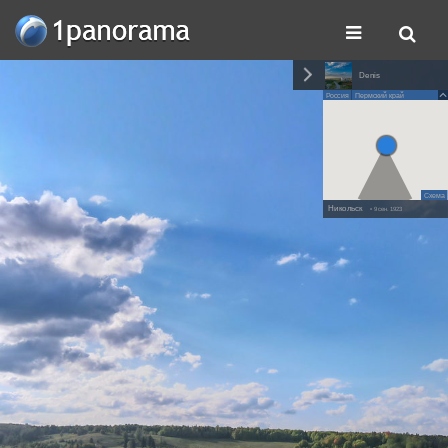
Denis
Россия
Пермский край
Схема
Никольск
• 9 сен. 1923