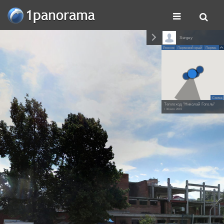
Sergey
Россия
Пермский край
Пермь
Схема
Теплоход "Николай Гоголь"
• 30 июл. 2015