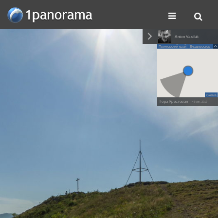
Anton Vasiluk
Приморский край
Владивосток
Схема
Гора Крестовая
• 6 сен. 2017