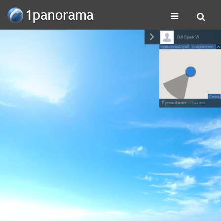
DJI Spark Vl
Приморский край
Владивосток
Схема
Русский мост
• 7 окт. 2018