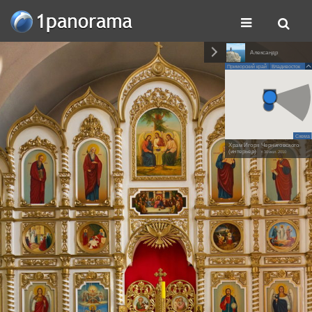
Александр
Приморский край
Владивосток
Схема
Храм Игоря Черниговского
(интерьер)
• 30 июл. 2010