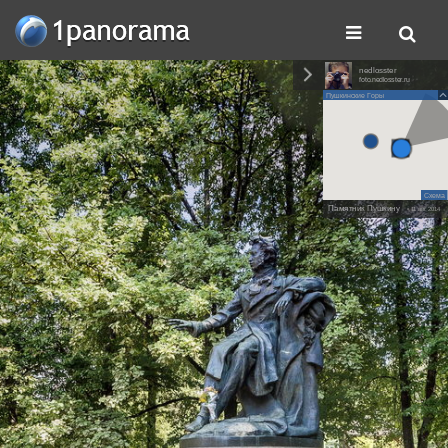
nedlosster
foto.nedlosster.ru
Пушкинские Горы
Схема
Памятник Пушкину
• 11 авг. 2014