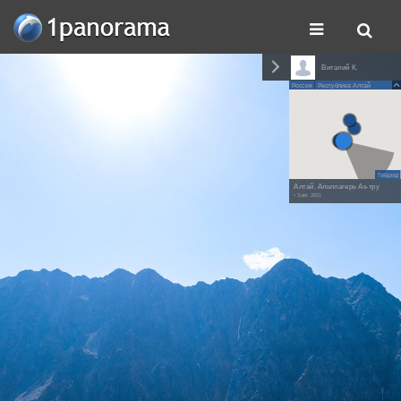
Виталий К.
Россия
Республика Алтай
Гибрид
Алтай. Альплагерь Ак-тру
• 3 авг. 2021