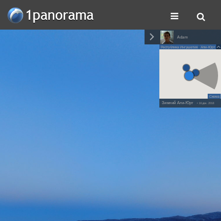
Adam
Республика Ингушетия
Али-Юрт
Схема
Зимний Али-Юрт
• 16 дек. 2018