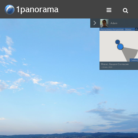
Adam
Республика Ингушетия
Магас
Схема
Магас. Башня Согласия
• 10 июн. 2019