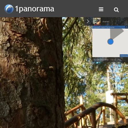
moroz
Горный парк Рускеала
Гибрид
Рускеальские
• 22 сен. 2016