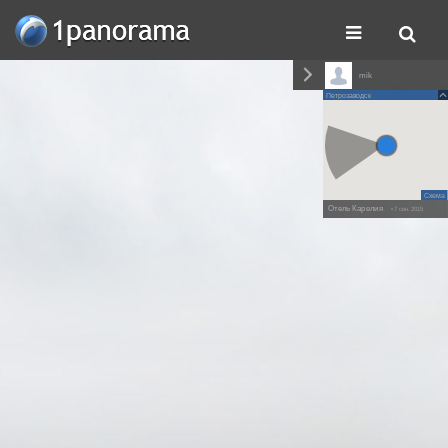
mik
Петрозаводск
Схема
Отель Карелия
• 7 сен. 2015