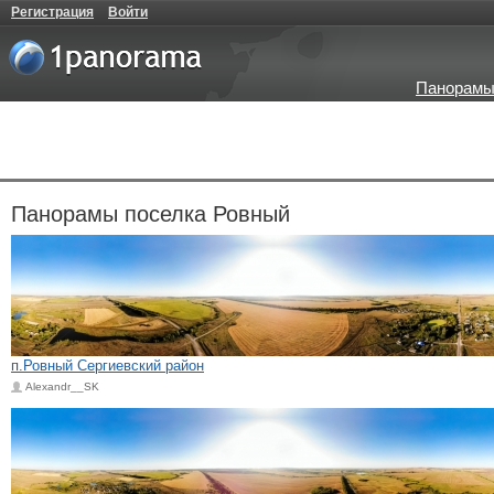
Регистрация
Войти
Панорамы
Панорамы поселка Ровный
п.Ровный Сергиевский район
Alexandr__SK