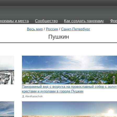
норамы и места
Сообщество
Как создать панораму
Фо
Весь мир
/
Россия
/
Санкт-Петербург
Пушкин
Панорамный вид с воздуха на провославный собор с золо
крестами и куполами в городе Пушкин
AlexKazachok