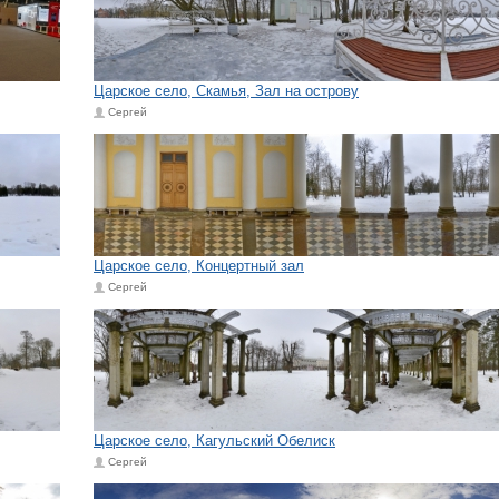
Царское село, Скамья, Зал на острову
Сергей
Царское село, Концертный зал
Сергей
Царское село, Кагульский Обелиск
Сергей