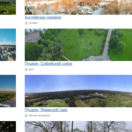
Английская деревня
Andrei
Пушкин, Софийский собор
Igor
Пушкин, Фермский парк
Alexey Korobov