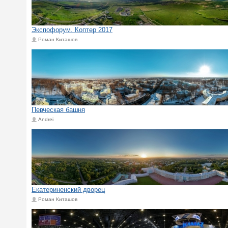
Экспофорум. Коптер 2017
Роман Киташов
Певческая башня
Andrei
Екатериненский дворец
Роман Киташов