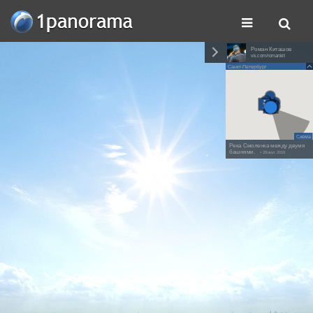
Роман Киташов
vk.com/romankit
Санкт-Петербург
Схема
Река Смоленка между двумя
башнями.
• 28 июл. 2016