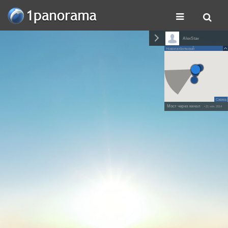
AlexStav
Новоизобильный
Схема
Мост через канал
• 21 ноя. 2014