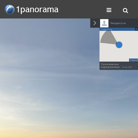
Nelyapin.Live
Ставрополь
Гибрид
Сенгилеевское
водохранилище
• 8 ноя. 2019