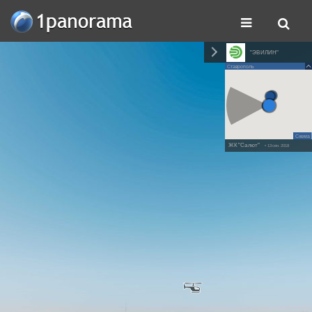
"ЭВИЛИН"
Ставрополь
Схема
ЖК "Салют"
• 13 сен. 2018