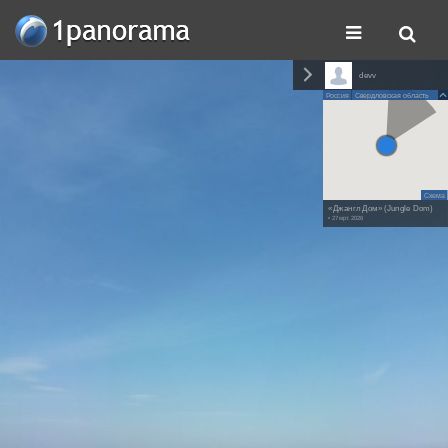
devv
Россия
Свердловская область
Схема
«Джангл Дом» (Jungle Dom)
• 27 мрт. 2026