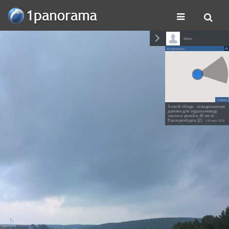
devv
Колюткино
Схема
Scandi village - скандинавские
домики для отдыха между
лесом и рекой в 40 км от
Екатеринбурга (2)
• 14 июл. 2023