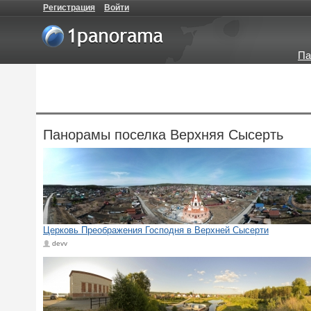
Регистрация
Войти
Па
Панорамы поселка Верхняя Сысерть
Церковь Преображения Господня в Верхней Сысерти
devv