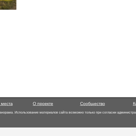
 места
О проекте
Сообщество
К
анорама. Использование материалов сайта возможно только при согласии администра