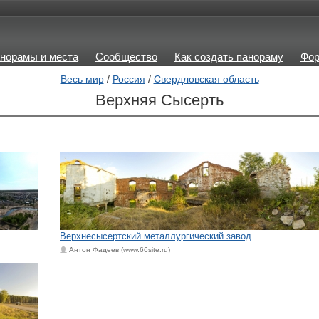
норамы и места
Сообщество
Как создать панораму
Фо
Весь мир
/
Россия
/
Свердловская область
Верхняя Сысерть
Верхнесысертский металлургический завод
Антон Фадеев (www.66site.ru)