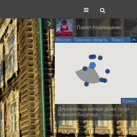
Павел Андрющенко
Россия
Томская область
Томск
Схема
Деревянные жилые дома по ул.
Алексея Беленца
• 9 мая 2024