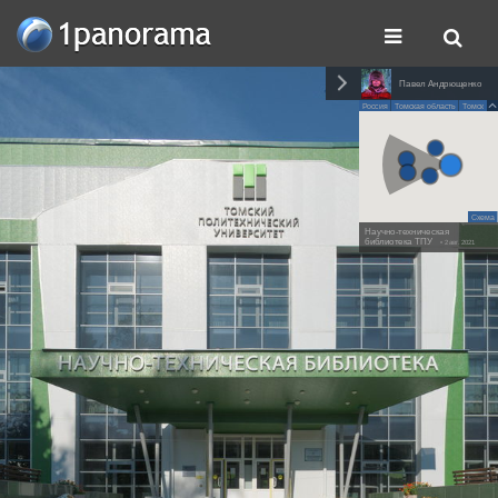
Павел Андрющенко
Россия
Томская область
Томск
Схема
Научно-техническая
библиотека ТПУ
• 2 авг. 2021