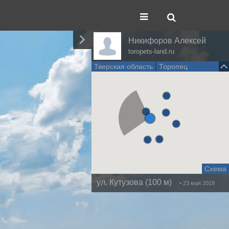
Никифоров Алексей
toropets-land.ru
Тверская область
Торопец
Схема
ул. Кутузова (100 м)
• 23 мая 2019