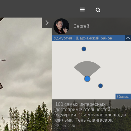
Сергей
Удмуртия
Шарханский район
Схема
100 самых интересных
достопримечательностей
Удмуртии: Съемочная площадка
фильма "Тень Алангасара"
• 21 авг. 2020