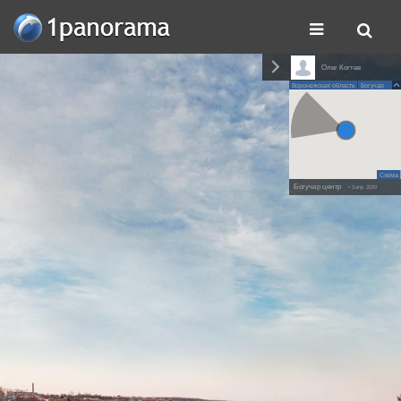
Олег Когтев
Воронежская область
Богучар
Схема
Богучар центр
• 3 апр. 2020