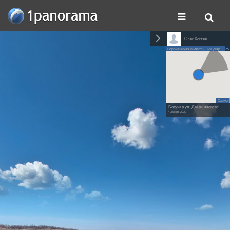
Олег Когтев
Воронежская область
Богучар
Схема
Богучар ул. Дзержинского
• 26 мрт. 2020