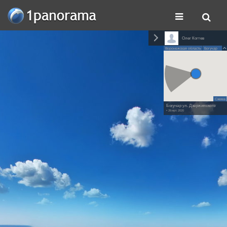
Олег Когтев
Воронежская область
Богучар
Схема
Богучар ул. Дзержинского
• 26 мрт. 2020