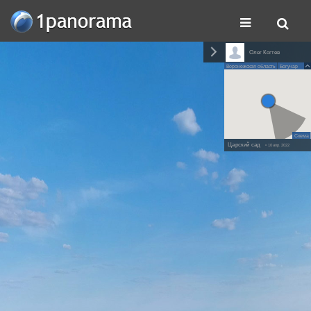
Олег Когтев
Воронежская область
Богучар
Схема
Царский сад
• 10 апр. 2022