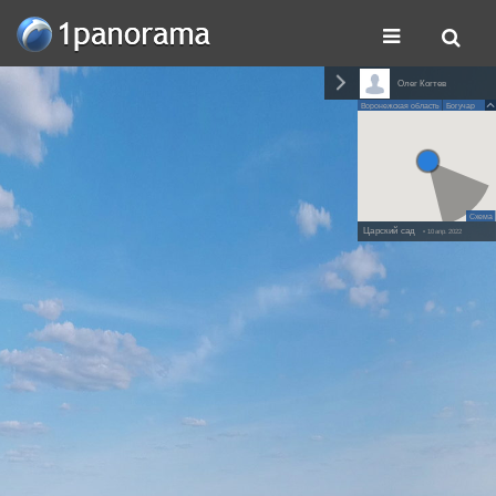
Олег Когтев
Воронежская область
Богучар
Схема
Царский сад
• 10 апр. 2022