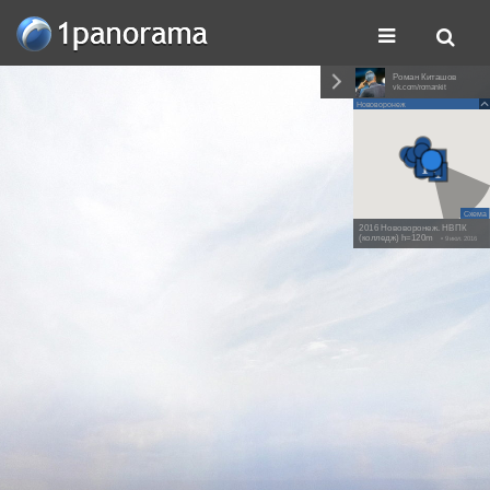
Роман Киташов
vk.com/romankit
Нововоронеж
Схема
2016 Нововоронеж. НВПК
(колледж) h=120m
• 9 июл. 2016