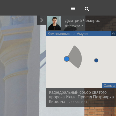
Дмитрий Чемерис
dmitriyche.ru
Комсомольск-на-Амуре
Схема
Кафедральный собор святого
пророка Ильи. Приезд Патриарха
Кирилла
• 17 сен. 2014