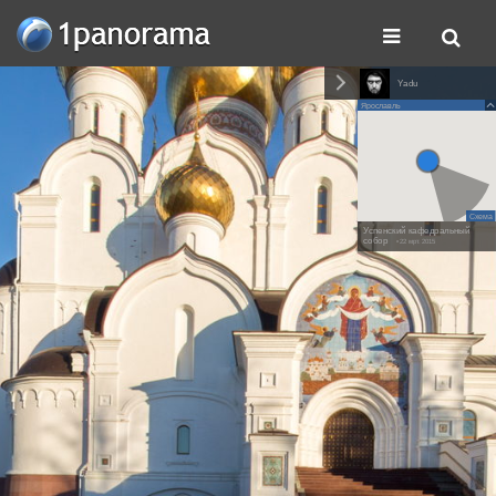
Yadu
Ярославль
Схема
Успенский кафедральный
собор
• 22 мрт. 2015