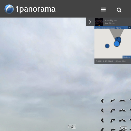
AeroFly.pro
AeroFly.pro
Забайкальский край
Чита
Гибрид
Аэро: р. Ингода
• 24 апр. 2016