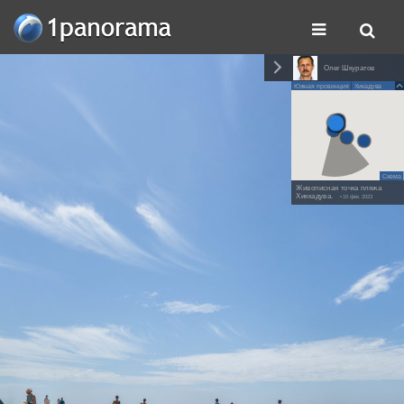
Олег Шкуратов
Южная провинция
Хикадува
Схема
Живописная точка пляжа
Хиккадува.
• 10 фев. 2023