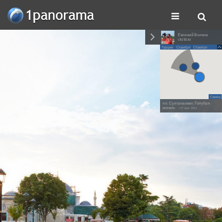
Евгений Волков
city3d.kz
Турция
Стамбул
Стамбул
Схема
пл. Султанахмет, Голубая
мечеть
• 17 июл. 2014