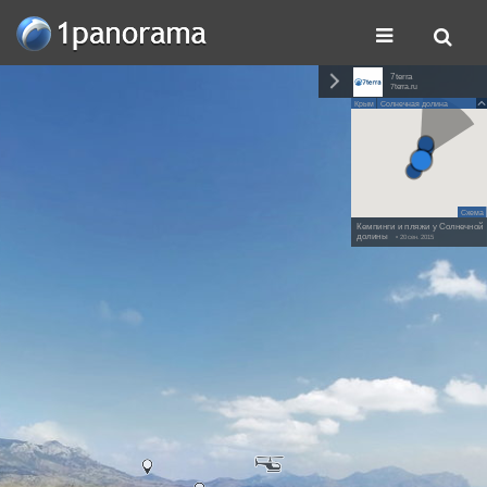
7terra
7terra.ru
Крым
Солнечная долина
Схема
Кемпинги и пляжи у Солнечной
долины
• 20 сен. 2015