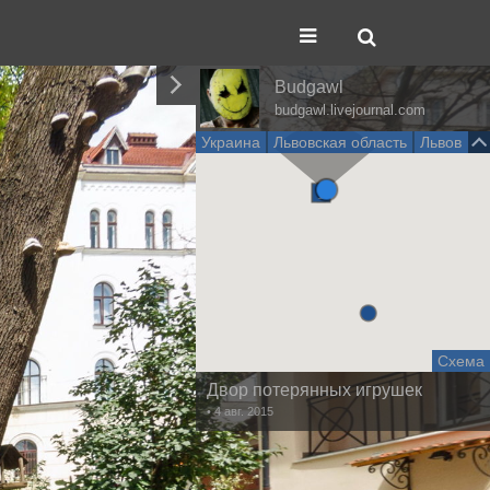
Budgawl
budgawl.livejournal.com
Украина
Львовская область
Львов
Схема
Двор потерянных игрушек
• 4 авг. 2015