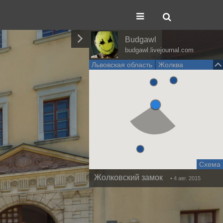
Budgawl
budgawl.livejournal.com
Львовская область
Жолква
Схема
Жолковский замок
• 4 авг. 2015