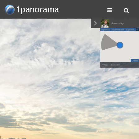
Александр
Украина
Харьковская
Харьков
Схема
Ника
• 11 окт. 2017