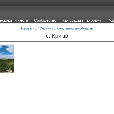
норамы и места
Сообщество
Как создать панораму
Фо
Весь мир
/
Украина
/
Хмельницкая область
с. Криків