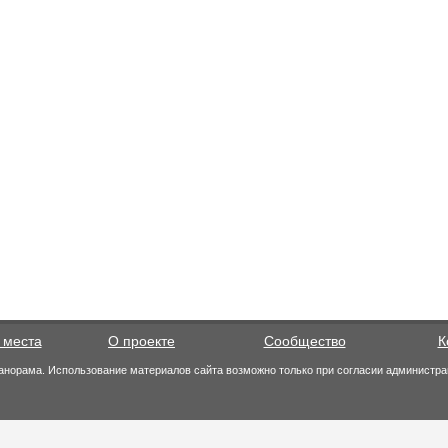
 места
О проекте
Сообщество
К
анорама. Использование материалов сайта возможно только при согласии администра