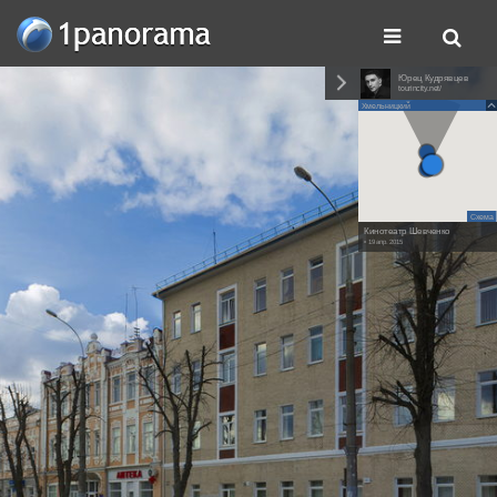
Юрец Кудрявцев
tourincity.net/
Хмельницкий
Схема
Кинотеатр Шевченко
• 19 апр. 2015