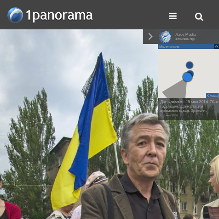
Azov Media
azov-sea.org/
Мелитополь
Схема
День памяти. 18 мая 2014. 70-я
годовщина депортации
крымских татар. Зрители.
• 18 мая 2014