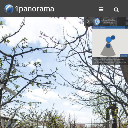
Azov Media
azov-sea.org/
Мелитополь
Схема
Удачный улов после поездки
на Азовском море.
• 18 апр. 2014