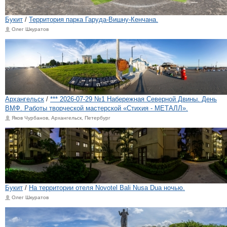
Букит
/
Территория парка Гаруда-Вишну-Кенчана.
Олег Шкуратов
Архангельск
/
*** 2026-07-29 №1 Набережная Северной Двины. День
ВМФ. Работы творческой мастерской «Стихия - МЕТАЛЛ».
Яков Чурбанов, Архангельск, Петербург
Букит
/
На территории отеля Novotel Bali Nusa Dua ночью.
Олег Шкуратов