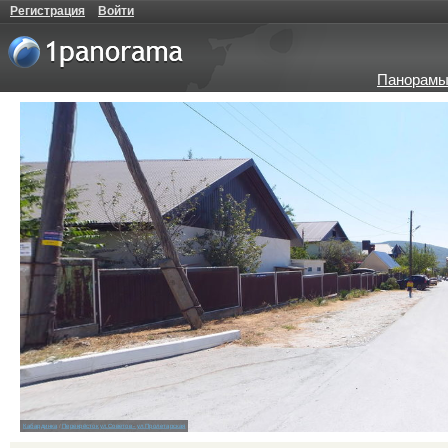
Регистрация
Войти
Панорамы
Кабардинка
/
Перекрёсток ул.Советов - ул.Пролетарская