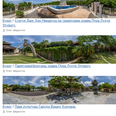
Букит
/
Статуя Данг Хян Нирартха на территории храма Пура Лухур
Улувату.
Олег Шкуратов
Букит
/
Памятники/фонтаны храма Пура Лухур Улувату.
Олег Шкуратов
Букит
/
Парк культуры Гаруда Вишну Кэнчана.
Олег Шкуратов