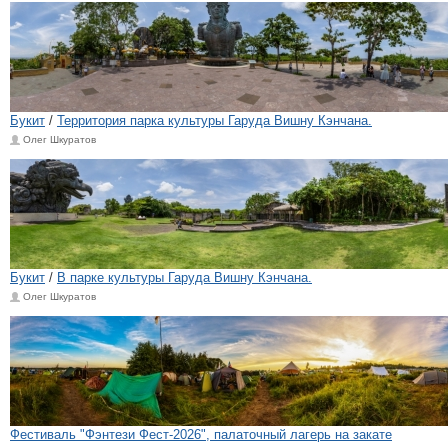
Букит
/
Территория парка культуры Гаруда Вишну Кэнчана.
Олег Шкуратов
Букит
/
В парке культуры Гаруда Вишну Кэнчана.
Олег Шкуратов
Фестиваль "Фэнтези Фест-2026", палаточный лагерь на закате