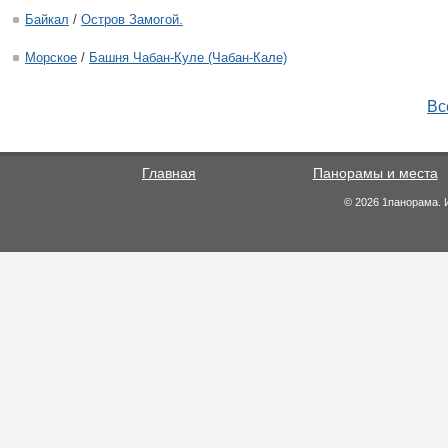
Байкал
/
Остров Замогой.
Морское
/
Башня Чабан-Куле (Чабан-Кале)
Вс
Главная
Панорамы и места
© 2026 1панорама. 