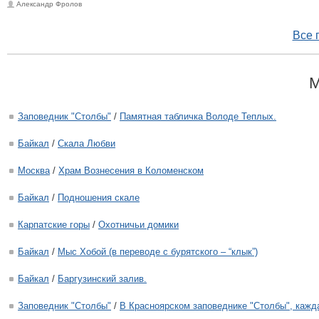
Александр Фролов
Все 
М
Заповедник "Столбы"
/
Памятная табличка Володе Теплых.
Байкал
/
Скала Любви
Москва
/
Храм Вознесения в Коломенском
Байкал
/
Подношения скале
Карпатские горы
/
Охотничьи домики
Байкал
/
Мыс Хобой (в переводе с бурятского – “клык”)
Байкал
/
Баргузинский залив.
Заповедник "Столбы"
/
В Красноярском заповеднике "Столбы", кажда