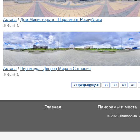
Астана
/
Дом Министерств - Парламент Республики
Gumir J.
Астана
/
Пирамида - Дворец Мира и Согласия
Gumir J.
< Предыдущая
38
39
40
41
Главная
Панорамы и места
© 2026 1панорама. 