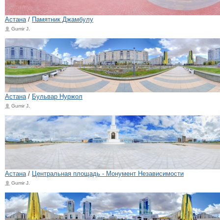
Астана
/
Памятник Джамбулу
Gumir J.
Астана
/
Бульвар Нуржол
Gumir J.
Астана
/
Центральная площадь - Монумент Независимости
Gumir J.