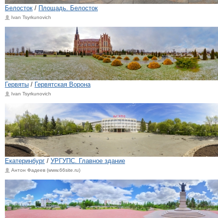
Белосток
/
Площадь. Белосток
Ivan Tsyrkunovich
Гервяты
/
Гервятская Ворона
Ivan Tsyrkunovich
Екатеринбург
/
УРГУПС. Главное здание
Антон Фадеев (www.66site.ru)