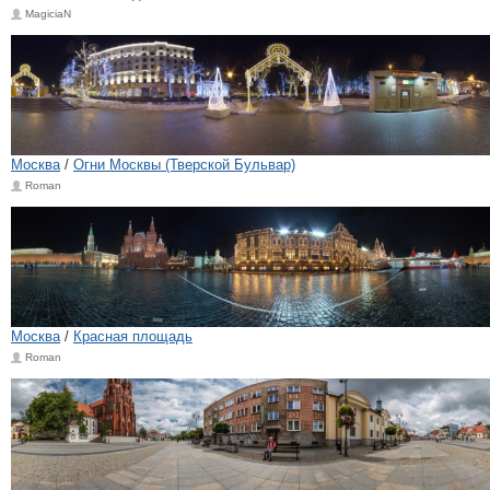
MagiciaN
Москва
/
Огни Москвы (Тверской Бульвар)
Roman
Москва
/
Красная площадь
Roman