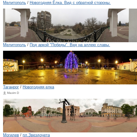
Мелитополь
/
Новогодняя Ёлка. Вид с обратной стороны.
Мелитополь
/
Под аркой "Победы". Вид на аллею славы.
Таганрог
/
Новогодняя елка
Maxim D
Могилев
/
пл.Звездочета