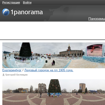
Регистрация
Войти
Панорамы
Екатеринбург
/
Ледовый городок на пл.1905 года.
Григорий Белевцев