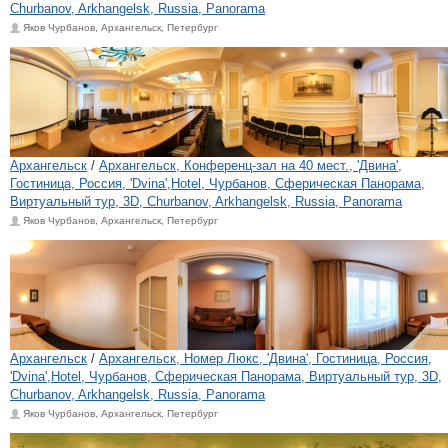
Churbanov, Arkhangelsk, Russia, Panorama
Яков Чурбанов, Архангельск, Петербург
Архангельск
/
Архангельск, Конференц-зал на 40 мест., 'Двина',
Гостиница, Россия, 'Dvina',Hotel, Чурбанов, Сферическая Панорама,
Виртуальный тур, 3D, Churbanov, Arkhangelsk, Russia, Panorama
Яков Чурбанов, Архангельск, Петербург
Архангельск
/
Архангельск, Номер Люкс, 'Двина', Гостиница, Россия,
'Dvina',Hotel, Чурбанов, Сферическая Панорама, Виртуальный тур, 3D,
Churbanov, Arkhangelsk, Russia, Panorama
Яков Чурбанов, Архангельск, Петербург