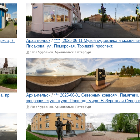
ркса, 7.
Архангельск
/
****, 2025-06-11 Музей художника и сказочник
Писахова. ул. Поморская. Троицкий проспект.
Яков Чурбанов, Архангельск, Петербург
а. пр.
Архангельск
/
*** 2025-06-01 Северным конвоям. Памятник
жанровая скульптура. Площадь мира. Набережная Северн
Яков Чурбанов, Архангельск, Петербург