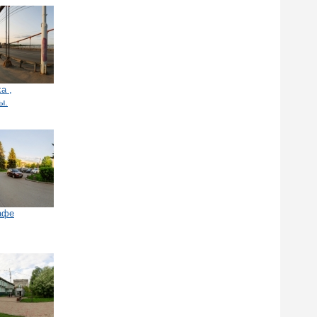
а ,
ы.
кафе