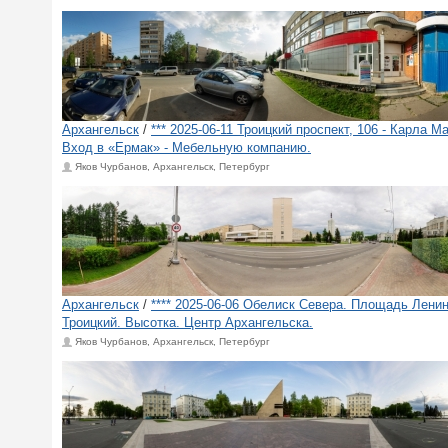
Архангельск
/
*** 2025-06-11 Троицкий проспект, 106 - Карла Ма
Вход в «Ермак» - ​Мебельную компанию.
Яков Чурбанов, Архангельск, Петербург
Архангельск
/
**** 2025-06-06 Обелиск Севера. Площадь Ленин
Троицкий. Высотка. Центр Архангельска.
Яков Чурбанов, Архангельск, Петербург