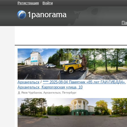
Регистрация
Войти
Па
Архангельск
/
**** 2025-08-04 Памятник «85 лет ГАИ-ГИБДД4».
Архангельск, Карпогорская улица, 10
Яков Чурбанов, Архангельск, Петербург