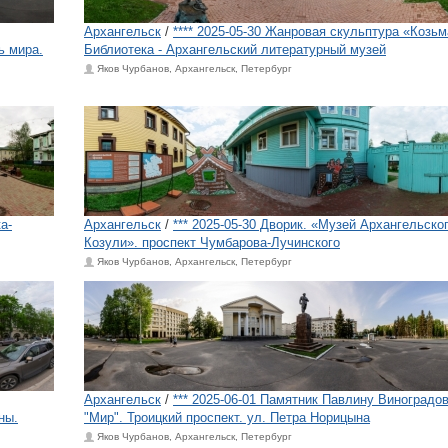
Архангельск
/
**** 2025-05-30 Жанровая скульптура «Козьм
ь мира.
Библиотека - Архангельский литературный музей
Яков Чурбанов, Архангельск, Петербург
а-
Архангельск
/
*** 2025-05-30 Дворик. «Музей Архангельско
Козули». проспект Чумбарова-Лучинского
Яков Чурбанов, Архангельск, Петербург
Архангельск
/
*** 2025-06-01 Памятник Павлину Виноградов
ны.
"Мир". Троицкий проспект. ул. Петра Норицына
Яков Чурбанов, Архангельск, Петербург