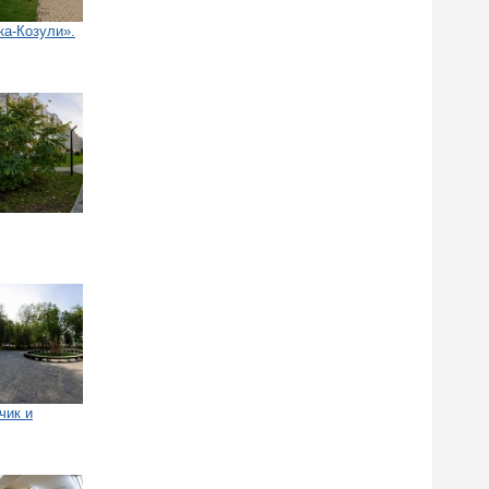
ка-Козули».
чик и