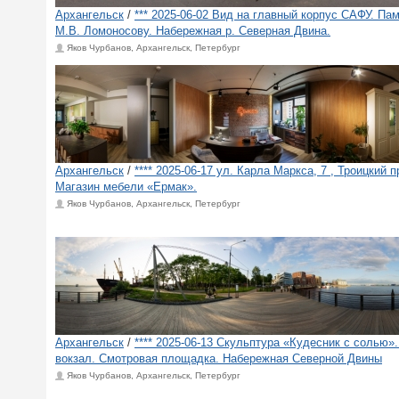
Архангельск
/
*** 2025-06-02 Вид на главный корпус САФУ. Па
М.В. Ломоносову. Набережная р. Северная Двина.
Яков Чурбанов, Архангельск, Петербург
Архангельск
/
**** 2025-06-17 ул. Карла Маркса, 7 , Троицкий п
Магазин мебели «Ермак».
Яков Чурбанов, Архангельск, Петербург
Архангельск
/
**** 2025-06-13 Скульптура «Кудесник с солью»
вокзал. Смотровая площадка. Набережная Северной Двины
Яков Чурбанов, Архангельск, Петербург