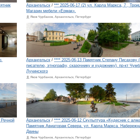
мятник
Архангельск
/
*** 2025-06-17 (2) ул. Карла Маркса, 7 , Трои
Магазин мебели «Ермак».
Яков Чурбанов, Архангельск, Петербург
р.
Архангельск
/
**** 2025-06-13 Памятник Степану Писахову 
писателю, этнографу, сказочнику и художнику). пр-кт Чумб
Лучинского
Яков Чурбанов, Архангельск, Петербург
. Речной
Архангельск
/
**** 2025-06-12 Скульптура «Кудесник с алм
Памятник Авиаторам Севера. ул. Карла Маркса. Набережн
Двины
Яков Чурбанов, Архангельск, Петербург