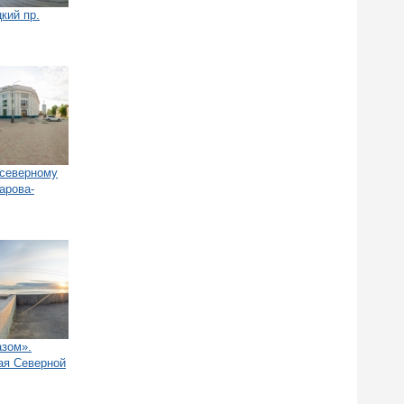
цкий пр.
(северному
арова-
азом».
ая Северной