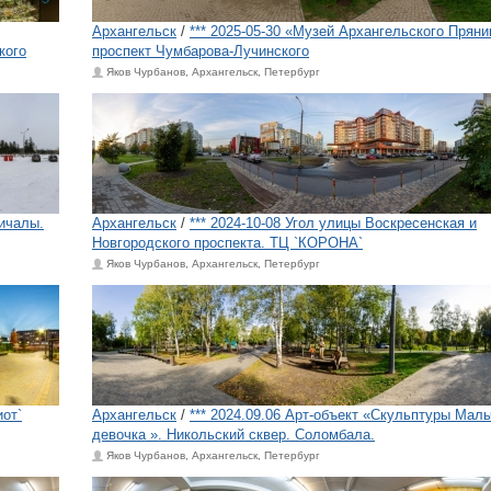
Архангельск
/
*** 2025-05-30 «Музей Архангельского Пряни
кого
проспект Чумбарова-Лучинского
Яков Чурбанов, Архангельск, Петербург
ричалы.
Архангельск
/
*** 2024-10-08 Угол улицы Воскресенская и
Новгородского проспекта. ТЦ `КОРОНА`
Яков Чурбанов, Архангельск, Петербург
иот`
Архангельск
/
*** 2024.09.06 Арт-объект «Скульптуры Маль
девочка ». Никольский сквер. ​Соломбала.
Яков Чурбанов, Архангельск, Петербург