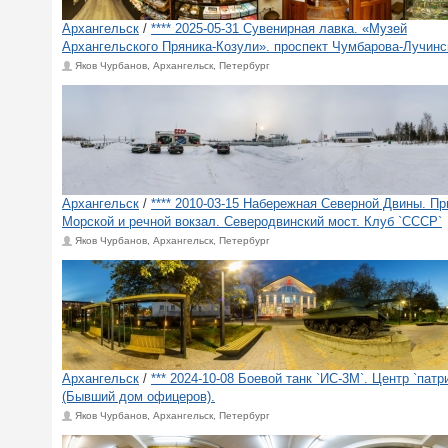
Архангельск
/
**** 2025-05-31 Сувенирная лавка. «Музей
Архангельского Пряника-Козули». проспект Чумбарова-Лучинс
Яков Чурбанов, Архангельск, Петербург
Архангельск
/
**** 2010-03-15 Набережная Северной Двины. П
Морской и речной вокзал. Северодвинский мост. Клуб `СССР`
Яков Чурбанов, Архангельск, Петербург
Архангельск
/
*** 2024-10-08 Боевой танк `ИС-3М`. Центр `патр
(Бывший дом офицеров).
Яков Чурбанов, Архангельск, Петербург