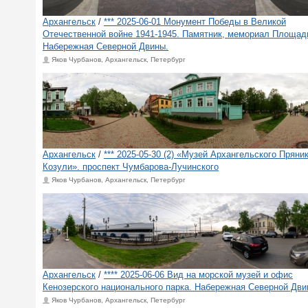
Архангельск
/
*** 2025-06-01 Монумент Победы в Великой
Отечественной войне 1941-1945. Памятник, мемориал Площад
Набережная Северной Двины.
Яков Чурбанов, Архангельск, Петербург
Архангельск
/
*** 2025-05-30 (2) «Музей Архангельского Пряник
Козули». проспект Чумбарова-Лучинского
Яков Чурбанов, Архангельск, Петербург
Архангельск
/
**** 2025-06-06 Вид на морской музей и офис
Кенозерского национального парка. Набережная Северной Дви
Яков Чурбанов, Архангельск, Петербург