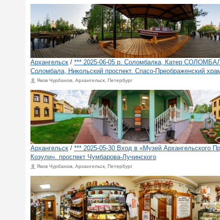
Архангельск
/
*** 2025-06-05 р. Соломбалка, Катер СОЛОМБА
Соломбала, Никольский проспект. Спасо-Преображенский хра
Яков Чурбанов, Архангельск, Петербург
Архангельск
/
*** 2025-05-30 Вход в «Музей Архангельского П
Козули». проспект Чумбарова-Лучинского
Яков Чурбанов, Архангельск, Петербург