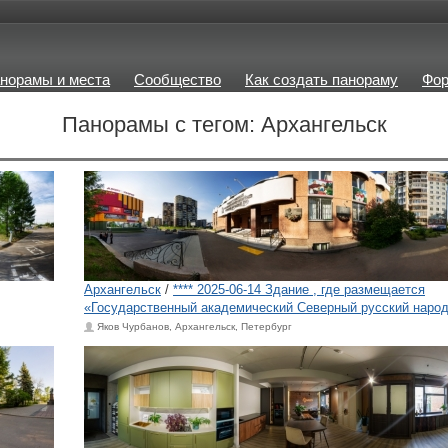
норамы и места
Сообщество
Как создать панораму
Фо
Панорамы с тегом: Архангельск
Архангельск
/
**** 2025-06-14 Здание , где размещается
«Государственный академический Северный русский наро
Яков Чурбанов, Архангельск, Петербург