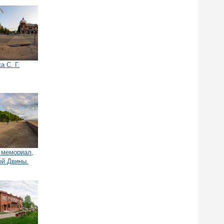
а С. Г.
, мемориал,
ой Двины.