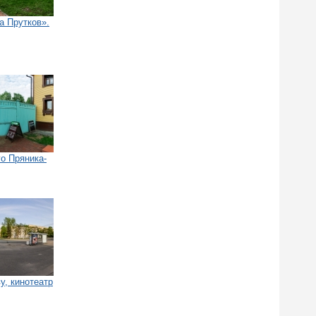
а Прутков».
го Пряника-
у, кинотеатр