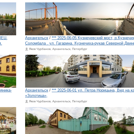
ЛЕЦ,
Архангельск
/
*** 2025-06-05 Кузнечевский мост, р.Кузнечих
м.
Соломбала . ул. Гагарина. Кузнечиха-рукав Северной Двин
Яков Чурбанов, Архангельск, Петербург
ряника-
Архангельск
/
*** 2025-06-01 ул. Петра Норицына, Вид на 
«Золотица»,
Яков Чурбанов, Архангельск, Петербург