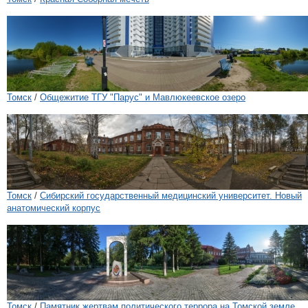
Томск
/
Общежитие ТГУ "Парус" и Мавлюкеевское озеро
Томск
/
Сибирский государственный медицинский университет. Новый
анатомический корпус
Томск
/
Памятник жертвам политического террора на Томской земле