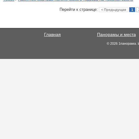
Перейти к странице:
< Предыдущая
1
Главная
Панорамы и места
© 2026 1панорама. 