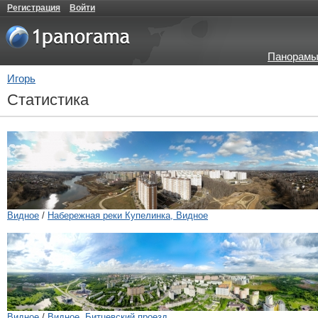
Регистрация
Войти
Панорамы
Игорь
Статистика
Видное
/
Набережная реки Купелинка, Видное
Видное
/
Видное, Битцевский проезд